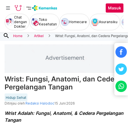
Masuk
Chat
Toko
dengan
Homecare
Asuransiku
Kesehatan
Dokter
search
Home
Artikel
Wrist: Fungsi, Anatomi, dan Cedera Pergelan
Wrist: Fungsi, Anatomi, dan Cedera
Pergelangan Tangan
Hidup Sehat
Ditinjau oleh
Redaksi Halodoc
15 Juni 2026
Wrist Adalah: Fungsi, Anatomi, & Cedera Pergelangan
Tangan