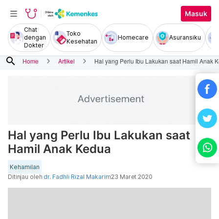
Masuk
Chat
Toko
dengan
Homecare
Asuransiku
Kesehatan
Dokter
search
Home
Artikel
Hal yang Perlu Ibu Lakukan saat Hamil Anak 
Hal yang Perlu Ibu Lakukan saat
Hamil Anak Kedua
Kehamilan
Ditinjau oleh
dr. Fadhli Rizal Makarim
23 Maret 2020