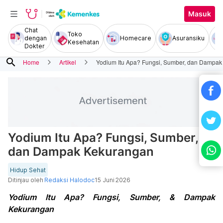
Masuk
Chat
Toko
dengan
Homecare
Asuransiku
Kesehatan
Dokter
search
Home
Artikel
Yodium Itu Apa? Fungsi, Sumber, dan Dampa
Yodium Itu Apa? Fungsi, Sumber,
dan Dampak Kekurangan
Hidup Sehat
Ditinjau oleh
Redaksi Halodoc
15 Juni 2026
Yodium Itu Apa? Fungsi, Sumber, & Dampak
Kekurangan