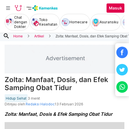
Masuk
Chat
Toko
dengan
Homecare
Asuransiku
Kesehatan
Dokter
search
Home
Artikel
Zolta: Manfaat, Dosis, dan Efek Samping Obat 
Zolta: Manfaat, Dosis, dan Efek
Samping Obat Tidur
Hidup Sehat
3 menit
Ditinjau oleh
Redaksi Halodoc
13 Februari 2026
Zolta: Manfaat, Dosis & Efek Samping Obat Tidur