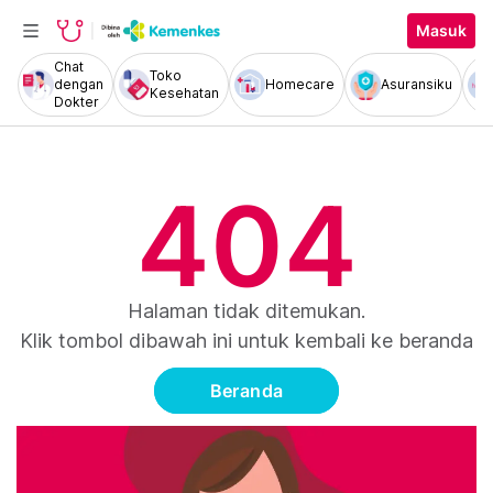
Masuk
Chat
Toko
dengan
Homecare
Asuransiku
Kesehatan
Dokter
404
Halaman tidak ditemukan.
Klik tombol dibawah ini untuk kembali ke beranda
Beranda