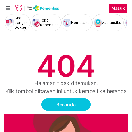
Masuk
Chat
Toko
dengan
Homecare
Asuransiku
Kesehatan
Dokter
404
Halaman tidak ditemukan.
Klik tombol dibawah ini untuk kembali ke beranda
Beranda