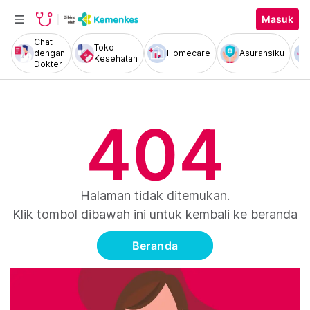
Masuk
Chat
Toko
dengan
Homecare
Asuransiku
Kesehatan
Dokter
404
Halaman tidak ditemukan.
Klik tombol dibawah ini untuk kembali ke beranda
Beranda