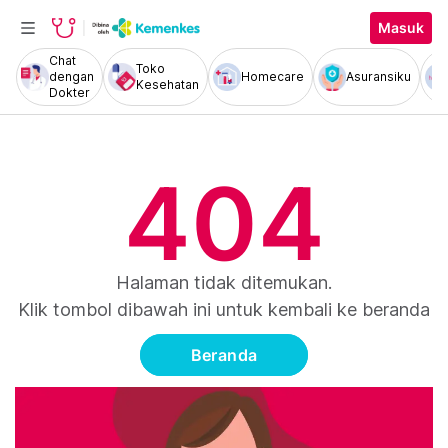
Masuk
Chat
Toko
dengan
Homecare
Asuransiku
Kesehatan
Dokter
404
Halaman tidak ditemukan.
Klik tombol dibawah ini untuk kembali ke beranda
Beranda