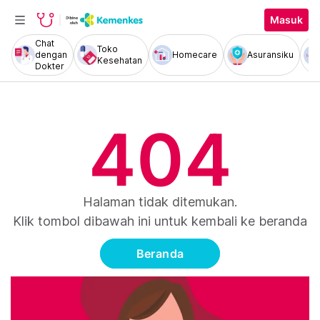
Masuk
Chat
Toko
dengan
Homecare
Asuransiku
Kesehatan
Dokter
404
Halaman tidak ditemukan.
Klik tombol dibawah ini untuk kembali ke beranda
Beranda