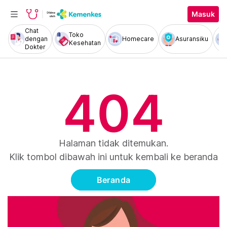
Masuk
Chat
Toko
dengan
Homecare
Asuransiku
Kesehatan
Dokter
404
Halaman tidak ditemukan.
Klik tombol dibawah ini untuk kembali ke beranda
Beranda