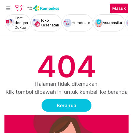
Masuk
Chat
Toko
dengan
Homecare
Asuransiku
Kesehatan
Dokter
404
Halaman tidak ditemukan.
Klik tombol dibawah ini untuk kembali ke beranda
Beranda