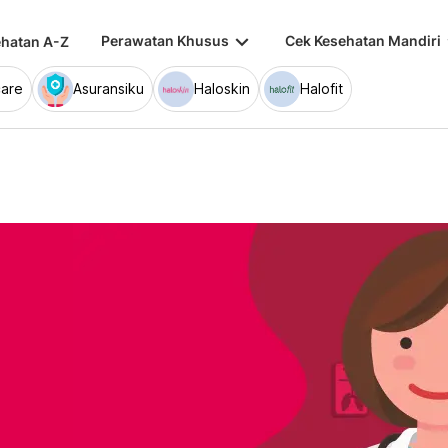
keyboard_arrow_down
keybo
Perawatan Khusus
Cek Kesehatan Mandiri
hatan A-Z
are
Asuransiku
Haloskin
Halofit