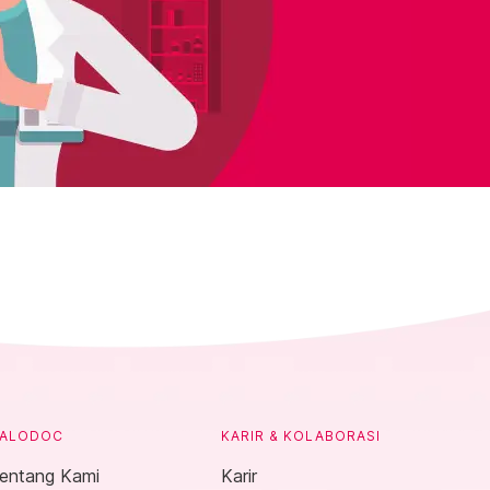
ALODOC
KARIR & KOLABORASI
entang Kami
Karir