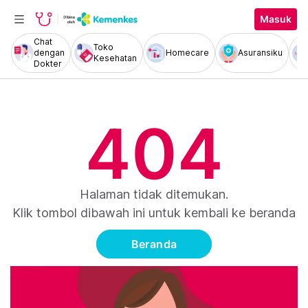
Masuk
Chat
Toko
dengan
Homecare
Asuransiku
Kesehatan
Dokter
404
Halaman tidak ditemukan.
Klik tombol dibawah ini untuk kembali ke beranda
Beranda