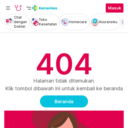
Masuk
Chat
Toko
dengan
Homecare
Asuransiku
Kesehatan
Dokter
404
Halaman tidak ditemukan.
Klik tombol dibawah ini untuk kembali ke beranda
Beranda