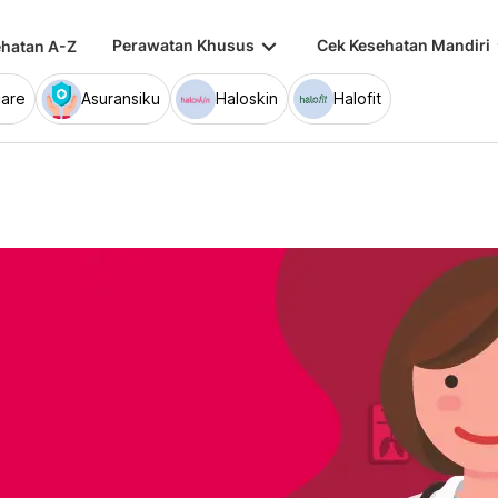
keyboard_arrow_down
keybo
Perawatan Khusus
Cek Kesehatan Mandiri
hatan A-Z
are
Asuransiku
Haloskin
Halofit