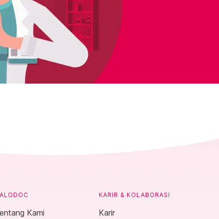
ALODOC
KARIR & KOLABORASI
entang Kami
Karir