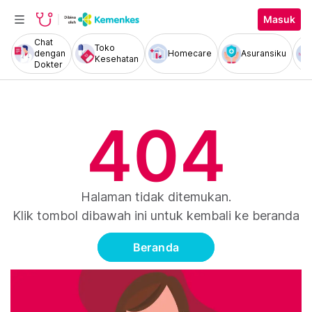
Masuk
Chat
Toko
dengan
Homecare
Asuransiku
Kesehatan
Dokter
404
Halaman tidak ditemukan.
Klik tombol dibawah ini untuk kembali ke beranda
Beranda