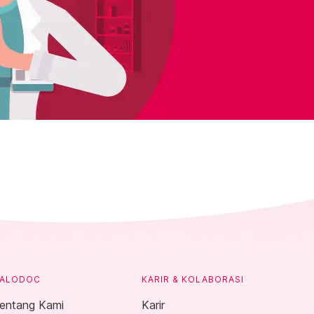
ALODOC
KARIR & KOLABORASI
entang Kami
Karir