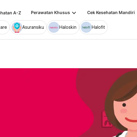
keyboard_arrow_down
keybo
Perawatan Khusus
Cek Kesehatan Mandiri
hatan A-Z
are
Asuransiku
Haloskin
Halofit