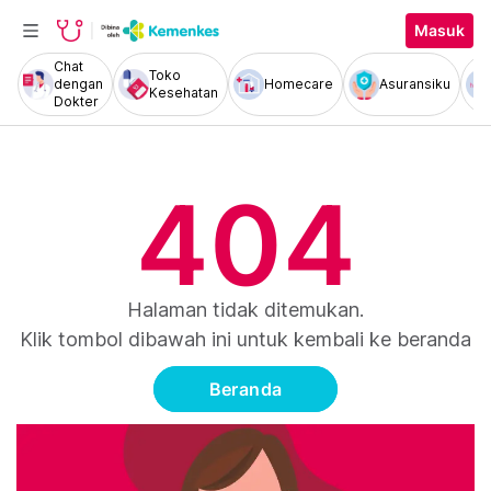
Masuk
Chat
Toko
dengan
Homecare
Asuransiku
Kesehatan
Dokter
404
Halaman tidak ditemukan.
Klik tombol dibawah ini untuk kembali ke beranda
Beranda