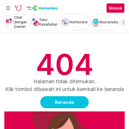
Masuk
Chat
Toko
dengan
Homecare
Asuransiku
Kesehatan
Dokter
404
Halaman tidak ditemukan.
Klik tombol dibawah ini untuk kembali ke beranda
Beranda