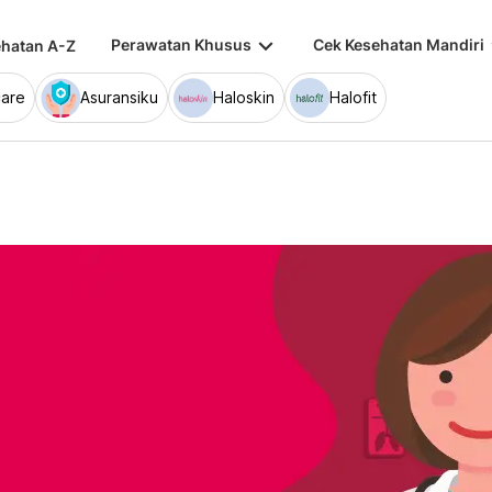
keyboard_arrow_down
keybo
Perawatan Khusus
Cek Kesehatan Mandiri
hatan A-Z
are
Asuransiku
Haloskin
Halofit