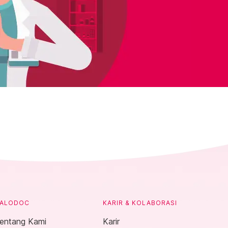
ALODOC
KARIR & KOLABORASI
entang Kami
Karir