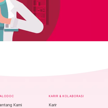
ALODOC
KARIR & KOLABORASI
entang Kami
Karir