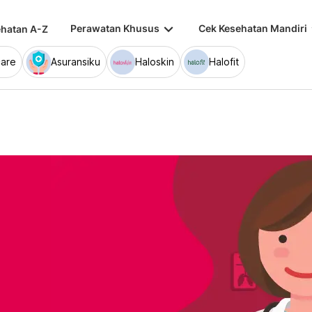
keyboard_arrow_down
keybo
Perawatan Khusus
Cek Kesehatan Mandiri
hatan A-Z
are
Asuransiku
Haloskin
Halofit