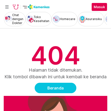
Masuk
Chat
Toko
dengan
Homecare
Asuransiku
Kesehatan
Dokter
404
Halaman tidak ditemukan.
Klik tombol dibawah ini untuk kembali ke beranda
Beranda