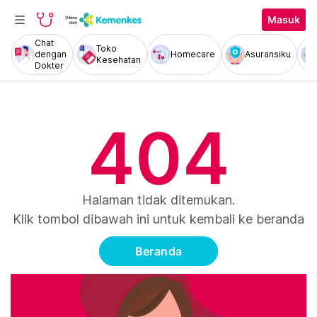
Masuk
Chat
Toko
dengan
Homecare
Asuransiku
Kesehatan
Dokter
404
Halaman tidak ditemukan.
Klik tombol dibawah ini untuk kembali ke beranda
Beranda