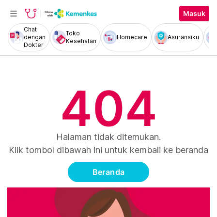
Masuk
Chat
Toko
dengan
Homecare
Asuransiku
Kesehatan
Dokter
404
Halaman tidak ditemukan.
Klik tombol dibawah ini untuk kembali ke beranda
Beranda