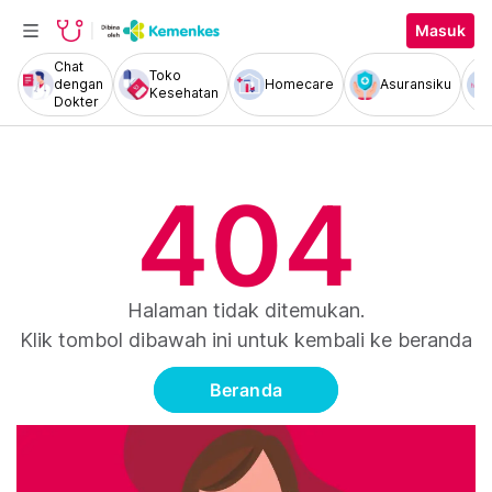
Masuk
Chat
Toko
dengan
Homecare
Asuransiku
Kesehatan
Dokter
404
Halaman tidak ditemukan.
Klik tombol dibawah ini untuk kembali ke beranda
Beranda