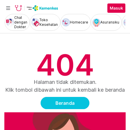
Masuk
Chat
Toko
dengan
Homecare
Asuransiku
Kesehatan
Dokter
404
Halaman tidak ditemukan.
Klik tombol dibawah ini untuk kembali ke beranda
Beranda