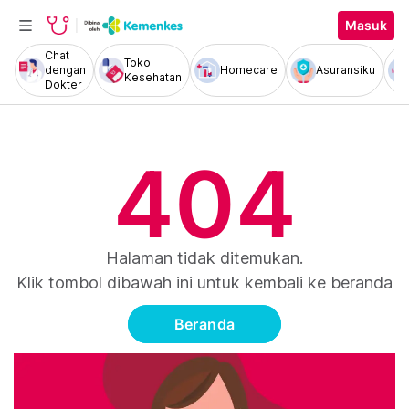
Masuk
Chat
Toko
dengan
Homecare
Asuransiku
Kesehatan
Dokter
404
Halaman tidak ditemukan.
Klik tombol dibawah ini untuk kembali ke beranda
Beranda