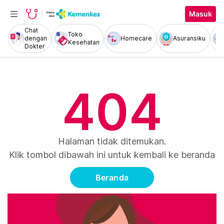
Masuk
Chat
Toko
dengan
Homecare
Asuransiku
Kesehatan
Dokter
404
Halaman tidak ditemukan.
Klik tombol dibawah ini untuk kembali ke beranda
Beranda