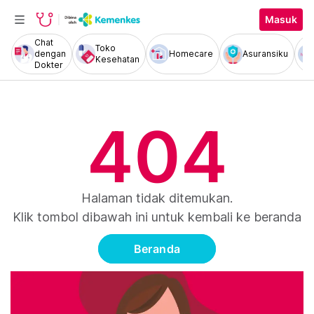
Masuk
Chat
Toko
dengan
Homecare
Asuransiku
Kesehatan
Dokter
404
Halaman tidak ditemukan.
Klik tombol dibawah ini untuk kembali ke beranda
Beranda