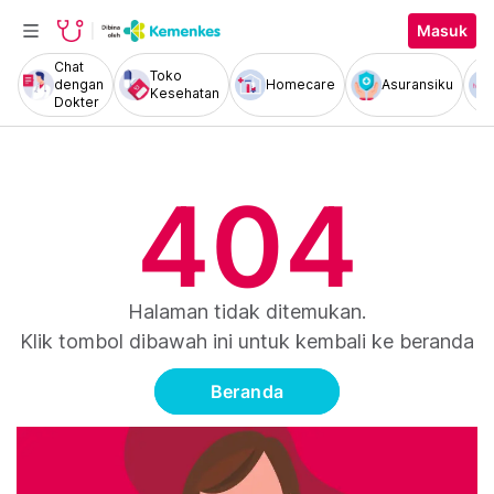
Masuk
Chat
Toko
dengan
Homecare
Asuransiku
Kesehatan
Dokter
404
Halaman tidak ditemukan.
Klik tombol dibawah ini untuk kembali ke beranda
Beranda