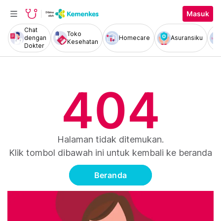
Masuk
Chat
Toko
dengan
Homecare
Asuransiku
Kesehatan
Dokter
404
Halaman tidak ditemukan.
Klik tombol dibawah ini untuk kembali ke beranda
Beranda