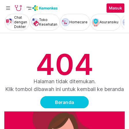
Masuk
Chat
Toko
dengan
Homecare
Asuransiku
Kesehatan
Dokter
404
Halaman tidak ditemukan.
Klik tombol dibawah ini untuk kembali ke beranda
Beranda