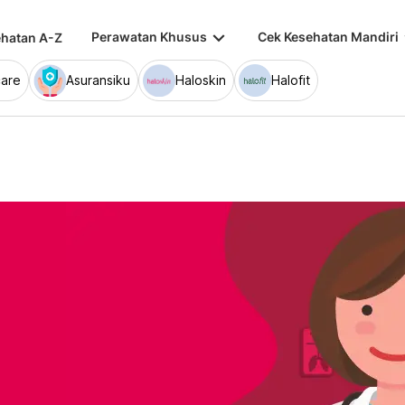
keyboard_arrow_down
keybo
Perawatan Khusus
Cek Kesehatan Mandiri
hatan A-Z
are
Asuransiku
Haloskin
Halofit