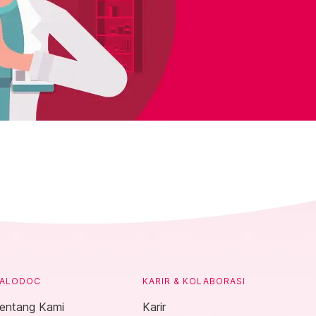
ALODOC
KARIR & KOLABORASI
entang Kami
Karir