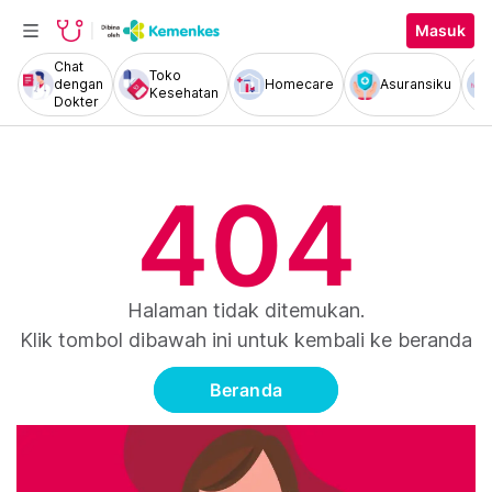
Masuk
Chat
Toko
dengan
Homecare
Asuransiku
Kesehatan
Dokter
404
Halaman tidak ditemukan.
Klik tombol dibawah ini untuk kembali ke beranda
Beranda