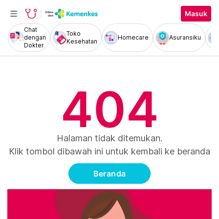
Masuk
Chat
Toko
dengan
Homecare
Asuransiku
Kesehatan
Dokter
404
Halaman tidak ditemukan.
Klik tombol dibawah ini untuk kembali ke beranda
Beranda