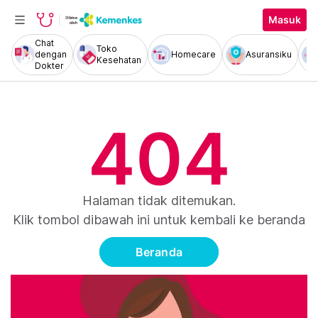
Masuk
Chat
Toko
dengan
Homecare
Asuransiku
Kesehatan
Dokter
404
Halaman tidak ditemukan.
Klik tombol dibawah ini untuk kembali ke beranda
Beranda