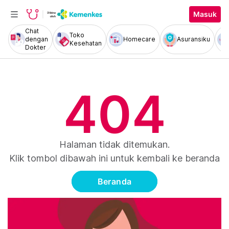
Masuk
Chat
Toko
dengan
Homecare
Asuransiku
Kesehatan
Dokter
404
Halaman tidak ditemukan.
Klik tombol dibawah ini untuk kembali ke beranda
Beranda