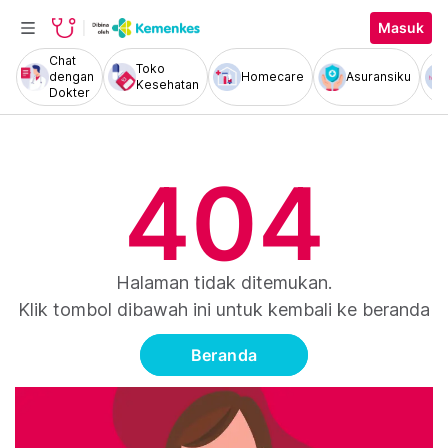
Masuk
Chat
Toko
dengan
Homecare
Asuransiku
Kesehatan
Dokter
404
Halaman tidak ditemukan.
Klik tombol dibawah ini untuk kembali ke beranda
Beranda