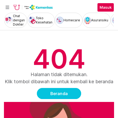
Masuk
Chat
Toko
dengan
Homecare
Asuransiku
Kesehatan
Dokter
404
Halaman tidak ditemukan.
Klik tombol dibawah ini untuk kembali ke beranda
Beranda