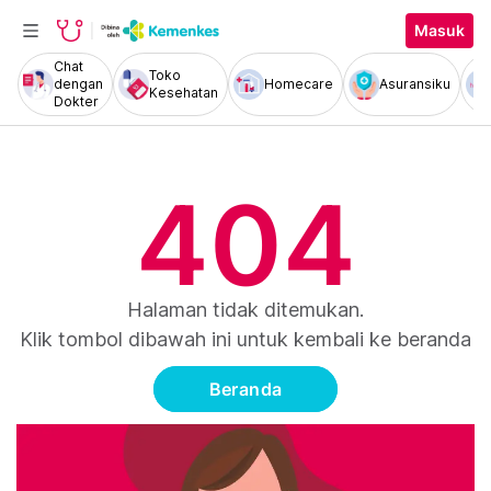
Masuk
Chat
Toko
dengan
Homecare
Asuransiku
Kesehatan
Dokter
404
Halaman tidak ditemukan.
Klik tombol dibawah ini untuk kembali ke beranda
Beranda