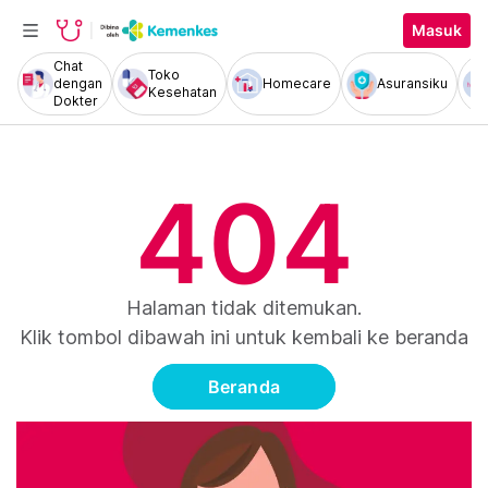
Masuk
Chat
Toko
dengan
Homecare
Asuransiku
Kesehatan
Dokter
404
Halaman tidak ditemukan.
Klik tombol dibawah ini untuk kembali ke beranda
Beranda