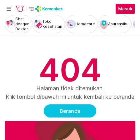
Masuk
Chat
Toko
dengan
Homecare
Asuransiku
Kesehatan
Dokter
404
Halaman tidak ditemukan.
Klik tombol dibawah ini untuk kembali ke beranda
Beranda