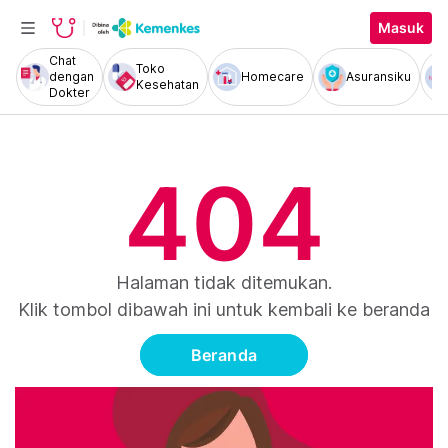
Masuk
Chat
Toko
dengan
Homecare
Asuransiku
Kesehatan
Dokter
404
Halaman tidak ditemukan.
Klik tombol dibawah ini untuk kembali ke beranda
Beranda