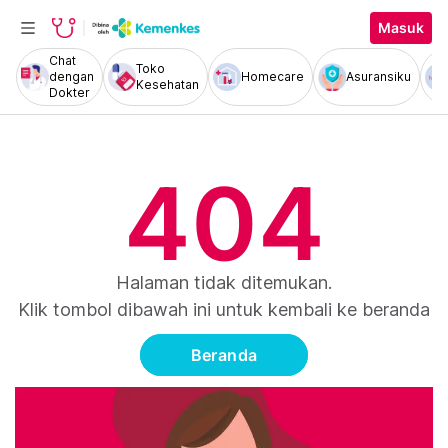
Masuk
Chat
Toko
dengan
Homecare
Asuransiku
Kesehatan
Dokter
404
Halaman tidak ditemukan.
Klik tombol dibawah ini untuk kembali ke beranda
Beranda