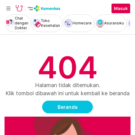
Masuk
Chat
Toko
dengan
Homecare
Asuransiku
Kesehatan
Dokter
404
Halaman tidak ditemukan.
Klik tombol dibawah ini untuk kembali ke beranda
Beranda