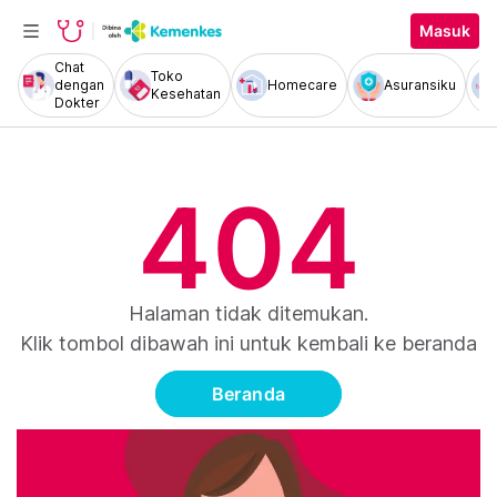
Masuk
Chat
Toko
dengan
Homecare
Asuransiku
Kesehatan
Dokter
404
Halaman tidak ditemukan.
Klik tombol dibawah ini untuk kembali ke beranda
Beranda