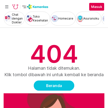
Masuk
Chat
Toko
dengan
Homecare
Asuransiku
Kesehatan
Dokter
404
Halaman tidak ditemukan.
Klik tombol dibawah ini untuk kembali ke beranda
Beranda