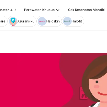
keyboard_arrow_down
keybo
Perawatan Khusus
Cek Kesehatan Mandiri
hatan A-Z
are
Asuransiku
Haloskin
Halofit