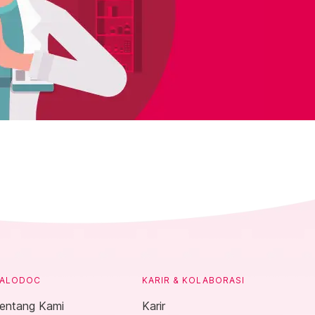
ALODOC
KARIR & KOLABORASI
entang Kami
Karir