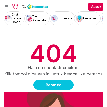
Masuk
Chat
Toko
dengan
Homecare
Asuransiku
Kesehatan
Dokter
404
Halaman tidak ditemukan.
Klik tombol dibawah ini untuk kembali ke beranda
Beranda