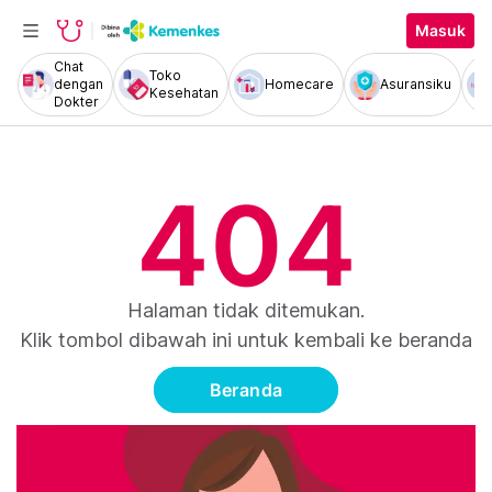
Masuk
Chat
Toko
dengan
Homecare
Asuransiku
Kesehatan
Dokter
404
Halaman tidak ditemukan.
Klik tombol dibawah ini untuk kembali ke beranda
Beranda